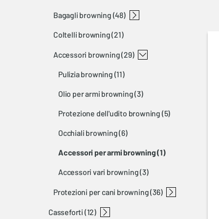
bagagli browning
(48)
coltelli browning
(21)
fodero browning
zaini browning
borse da tiro browning
bretelle browning
accessori browning
(29)
pulizia browning
(11)
olio per armi browning
(3)
protezione dell'udito browning
(5)
occhiali browning
(6)
accessori per armi browning
(1)
accessori vari browning
(3)
protezioni per cani browning
(36)
casseforti
gilet per cani brg
accessori per cani brg
(12)