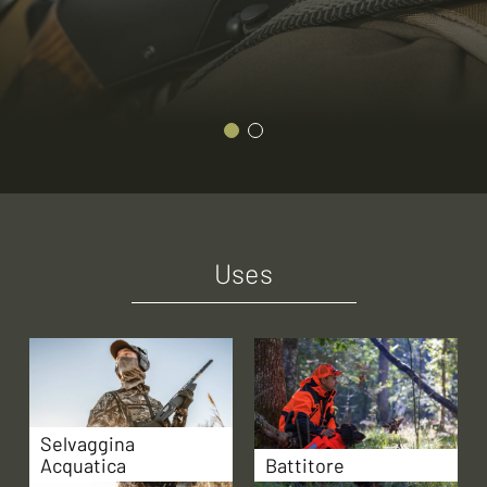
Uses
Selvaggina
Acquatica
Battitore