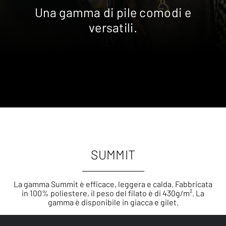
Una gamma di pile comodi e
versatili.
SUMMIT
La gamma Summit è efficace, leggera e calda. Fabbricata
in 100% poliestere, il peso del filato è di 430g/m². La
gamma è disponibile in giacca e gilet.