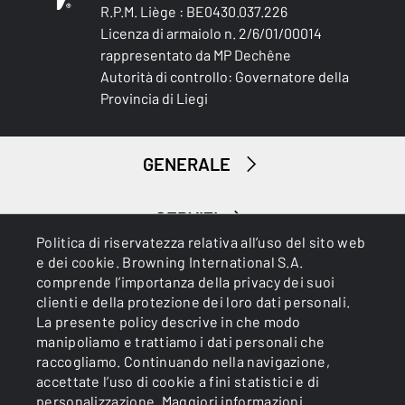
R.P.M. Liège : BE0430.037.226
Licenza di armaiolo n. 2/6/01/00014
rappresentato da MP Dechêne
Autorità di controllo: Governatore della
Provincia di Liegi
GENERALE
SERVIZI
Politica di riservatezza relativa all’uso del sito web
e dei cookie. Browning International S.A.
comprende l’importanza della privacy dei suoi
clienti e della protezione dei loro dati personali.
La presente policy descrive in che modo
manipoliamo e trattiamo i dati personali che
raccogliamo. Continuando nella navigazione,
Cookies
Informativa sulla privacy
accettate l’uso di cookie a fini statistici e di
personalizzazione.
Maggiori informazioni