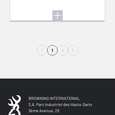
1
2
BROWNING INTERNATIONAL
S.A. Parc industriel des Hauts-Sarts
3ème Avenue, 25