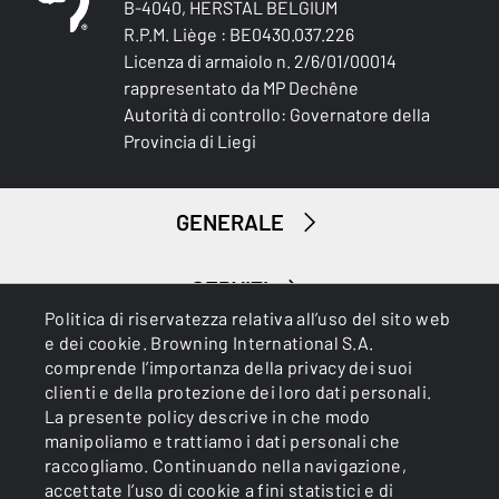
B-4040, HERSTAL BELGIUM
R.P.M. Liège : BE0430.037.226
Licenza di armaiolo n. 2/6/01/00014
rappresentato da MP Dechêne
Autorità di controllo: Governatore della
Provincia di Liegi
GENERALE
SERVIZI
Politica di riservatezza relativa all’uso del sito web
e dei cookie. Browning International S.A.
comprende l’importanza della privacy dei suoi
clienti e della protezione dei loro dati personali.
La presente policy descrive in che modo
manipoliamo e trattiamo i dati personali che
raccogliamo. Continuando nella navigazione,
Cookies
Informativa sulla privacy
accettate l’uso di cookie a fini statistici e di