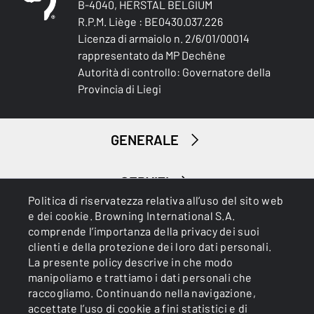
B-4040, HERSTAL BELGIUM
R.P.M. Liège : BE0430.037.226
Licenza di armaiolo n. 2/6/01/00014
rappresentato da MP Dechêne
Autorità di controllo: Governatore della
Provincia di Liegi
GENERALE
SERVIZI
Politica di riservatezza relativa all’uso del sito web
e dei cookie. Browning International S.A.
comprende l’importanza della privacy dei suoi
clienti e della protezione dei loro dati personali.
La presente policy descrive in che modo
manipoliamo e trattiamo i dati personali che
raccogliamo. Continuando nella navigazione,
Cookies
Informativa sulla privacy
accettate l’uso di cookie a fini statistici e di