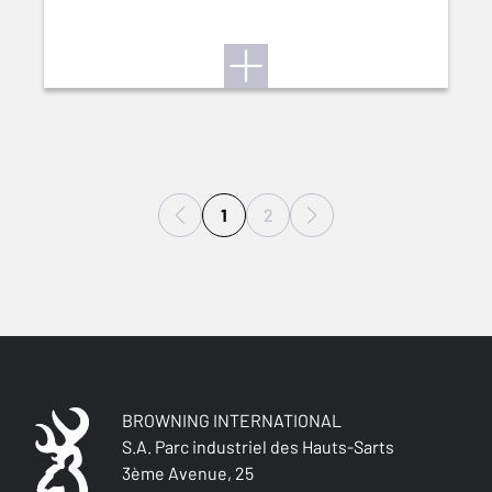
1
2
BROWNING INTERNATIONAL
S.A. Parc industriel des Hauts-Sarts
3ème Avenue, 25