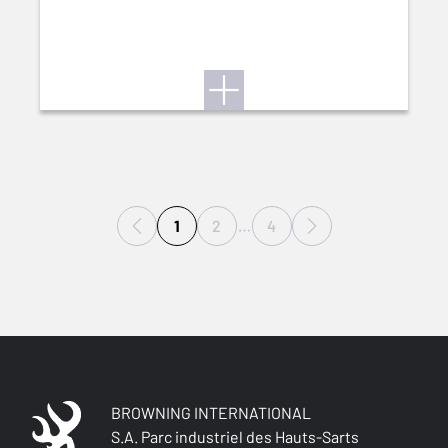
1
2
…
4
BROWNING INTERNATIONAL
S.A. Parc industriel des Hauts-Sarts