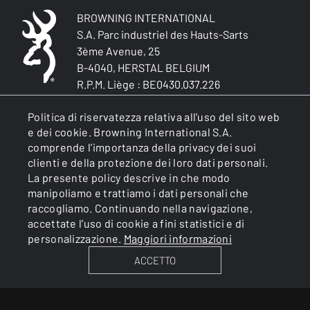
BROWNING INTERNATIONAL
S.A. Parc industriel des Hauts-Sarts
3ème Avenue, 25
B-4040, HERSTAL BELGIUM
R.P.M. Liège : BE0430.037.226
Licenza di armaiolo n. 2/6/01/00014
Politica di riservatezza relativa all’uso del sito web
rappresentato da MP Dechêne
e dei cookie. Browning International S.A.
Autorità di controllo: Governatore della
comprende l’importanza della privacy dei suoi
Provincia di Liegi
clienti e della protezione dei loro dati personali.
La presente policy descrive in che modo
manipoliamo e trattiamo i dati personali che
GENERALE
raccogliamo. Continuando nella navigazione,
accettate l’uso di cookie a fini statistici e di
personalizzazione.
Maggiori informazioni
SERVIZI
ACCETTO