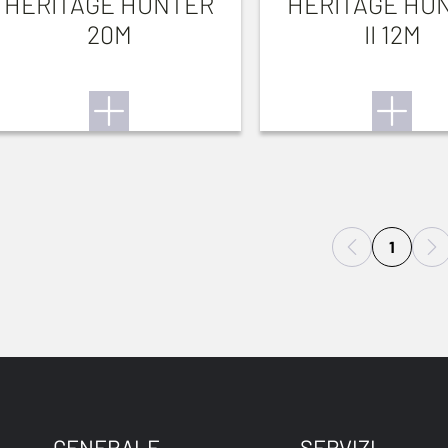
HERITAGE HUNTER
HERITAGE HU
20M
II 12M
1
GENERALE
SERVIZI