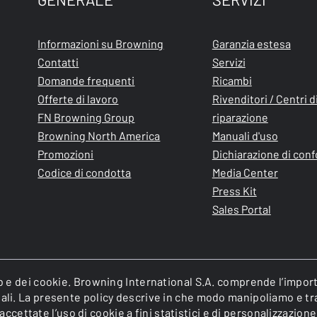
Informazioni su Browning
Garanzia estesa
Contatti
Servizi
Domande frequenti
Ricambi
Offerte di lavoro
Rivenditori / Centri d
FN Browning Group
riparazione
Browning North America
Manuali d'uso
Promozioni
Dichiarazione di con
Codice di condotta
Media Center
Press Kit
Sales Portal
web e dei cookie. Browning International S.A. comprende l’impor
onali. La presente policy descrive in che modo manipoliamo e tr
cettate l’uso di cookie a fini statistici e di personalizzazione
of FN Browning Group