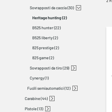
2 R
sovrapposti da caccia
(30)
heritage hunting
(2)
b525 hunter
(22)
b525 liberty
(2)
825 prestige
(2)
825 game
(2)
sovrapposti da tiro
(29)
cynergy
(1)
825 pro
825 sporter
heritage sporting
ultra
b525 sport
fucili semiautomatici
(12)
carabine
a5
maxus
(44)
pistole
carabine a percussione anulare
carabine semiautomatiche
carabine a leva
carabine a riarmo lineare
carabine bolt action
t-bolt
bl 22
bar
blr
x-bolt
a-bolt 3+
maral
(13)