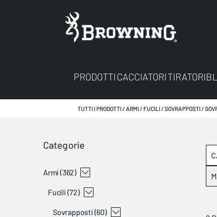
PRODOTTI
CACCIATORI
TIRATORI
B
TUTTI I PRODOTTI
ARMI
FUCILI
SOVRAPPOSTI
SOV
Categorie
C
armi
(362)
M
fucili
(72)
sovrapposti
(60)