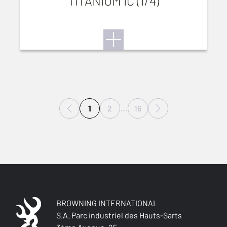
TITANIUM IC (1/4)
1
2
…
16
BROWNING INTERNATIONAL
S.A. Parc industriel des Hauts-Sarts