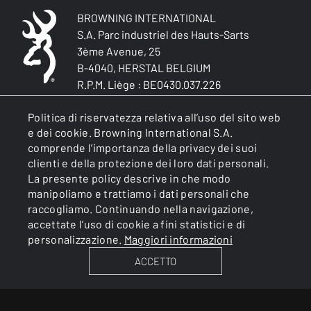
BROWNING INTERNATIONAL
S.A. Parc industriel des Hauts-Sarts
3ème Avenue, 25
B-4040, HERSTAL BELGIUM
R.P.M. Liège : BE0430.037.226
Licenza di armaiolo n. 2/6/01/00014
Politica di riservatezza relativa all’uso del sito web
rappresentato da MP Dechêne
e dei cookie. Browning International S.A.
Autorità di controllo: Governatore della
comprende l’importanza della privacy dei suoi
Provincia di Liegi
clienti e della protezione dei loro dati personali.
La presente policy descrive in che modo
manipoliamo e trattiamo i dati personali che
GENERALE
raccogliamo. Continuando nella navigazione,
accettate l’uso di cookie a fini statistici e di
personalizzazione.
Maggiori informazioni
SERVIZI
ACCETTO