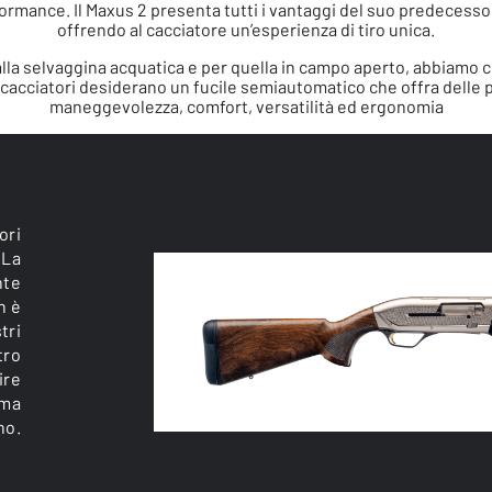
formance. Il Maxus 2 presenta tutti i vantaggi del suo predecesso
offrendo al cacciatore un’esperienza di tiro unica.
 alla selvaggina acquatica e per quella in campo aperto, abbiamo
 i cacciatori desiderano un fucile semiautomatico che offra delle p
maneggevolezza, comfort, versatilità ed ergonomia
ori
 La
nte
n è
tri
tro
ire
mma
no.