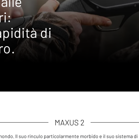
alle
i:
pidità di
ro.
MAXUS 2
il mondo. Il suo rinculo particolarmente morbido e il suo sistema