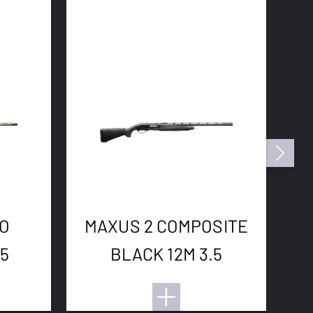
O
MAXUS 2 COMPOSITE
M
5
BLACK 12M 3.5