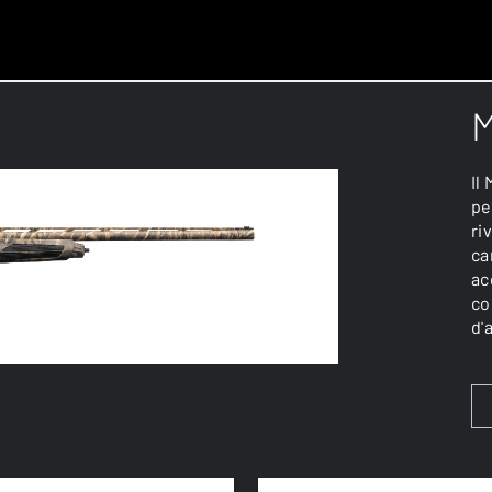
M
Il
pe
ri
ca
ac
co
d'