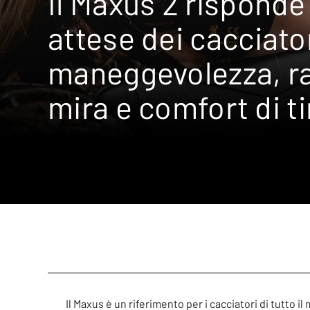
Il Maxus 2 risponde 
attese dei cacciator
maneggevolezza, ra
mira e comfort di ti
Il Maxus è un riferimento per i cacciatori di tutto 