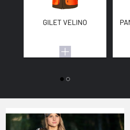
GILET VELINO
PA