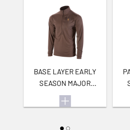
BASE LAYER EARLY
P
SEASON MAJOR
BROWN