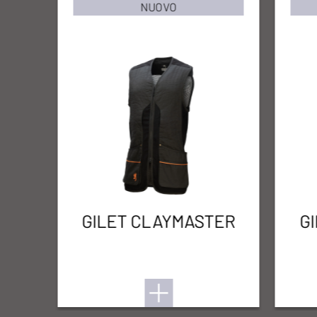
NUOVO
GILET CLAYMASTER
G