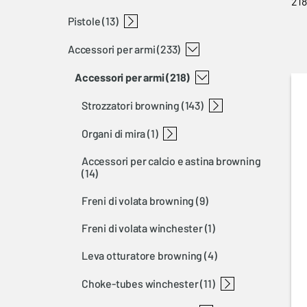
218
pistole
carabine a percussione anulare
carabine semiautomatiche
carabine a leva
carabine a riarmo lineare
carabine bolt action
t-bolt
bl 22
bar
blr
x-bolt
a-bolt 3+
maral
(13)
accessori per armi
buckmark
(233)
accessori per armi
(218)
strozzatori browning
(143)
organi di mira
invector ds choke-tubes browning
invector choke-tubes browning
invector+ choke-tubes browning
choke-tubes tools
(1)
accessori per calcio e astina browning
open sights shotgun
(14)
freni di volata browning
(9)
freni di volata winchester
(1)
leva otturatore browning
(4)
choke-tubes winchester
(11)
invector+ choke-tubes winchester