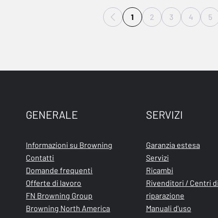
1
2
3
4
5
GENERALE
SERVIZI
Informazioni su Browning
Garanzia estesa
Contatti
Servizi
Domande frequenti
Ricambi
Offerte di lavoro
Rivenditori / Centri d
FN Browning Group
riparazione
Browning North America
Manuali d'uso