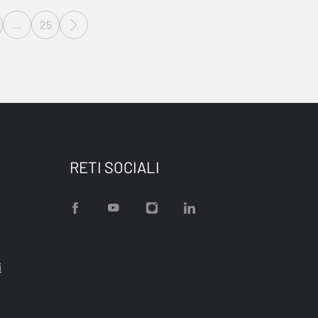
…
25
RETI SOCIALI
i