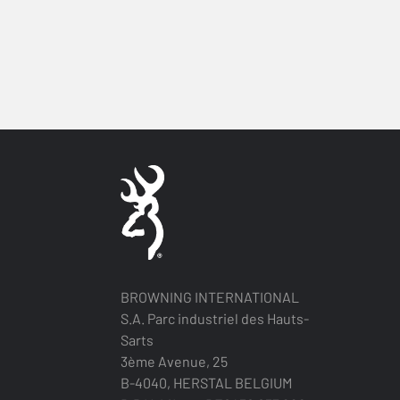
BROWNING INTERNATIONAL
S.A. Parc industriel des Hauts-
Sarts
3ème Avenue, 25
B-4040, HERSTAL BELGIUM