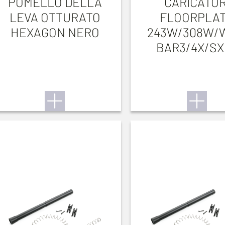
POMELLO DELLA
CARICATOR
LEVA OTTURATO
FLOORPLA
HEXAGON NERO
243W/308W/
BAR3/4X/SX