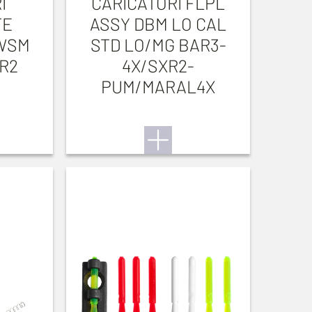
I
CARICATORI FLPL
TE
ASSY DBM LO CAL
WSM
STD LO/MG BAR3-
R2
4X/SXR2-
PUM/MARAL4X