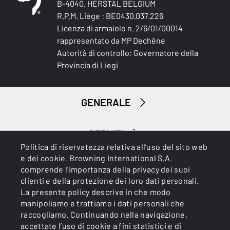
B-4040, HERSTAL BELGIUM
R.P.M. Liège : BE0430.037.226
Licenza di armaiolo n. 2/6/01/00014
rappresentato da MP Dechêne
Autorità di controllo: Governatore della
Provincia di Liegi
GENERALE
SERVIZI
Politica di riservatezza relativa all’uso del sito web
e dei cookie. Browning International S.A.
comprende l’importanza della privacy dei suoi
clienti e della protezione dei loro dati personali.
La presente policy descrive in che modo
manipoliamo e trattiamo i dati personali che
raccogliamo. Continuando nella navigazione,
Cookies
Informativa sulla privacy
accettate l’uso di cookie a fini statistici e di