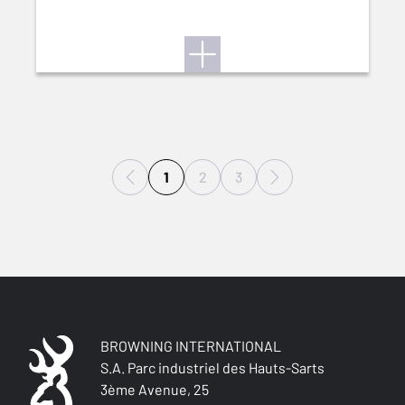
1
2
3
BROWNING INTERNATIONAL
S.A. Parc industriel des Hauts-Sarts
3ème Avenue, 25