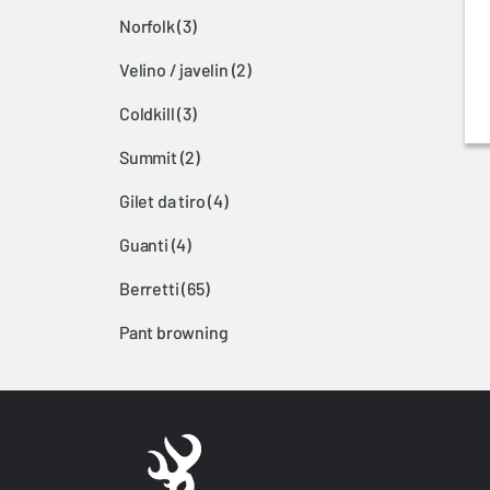
norfolk
(3)
velino / javelin
(2)
coldkill
(3)
summit
(2)
gilet da tiro
(4)
guanti
(4)
berretti
(65)
pant browning