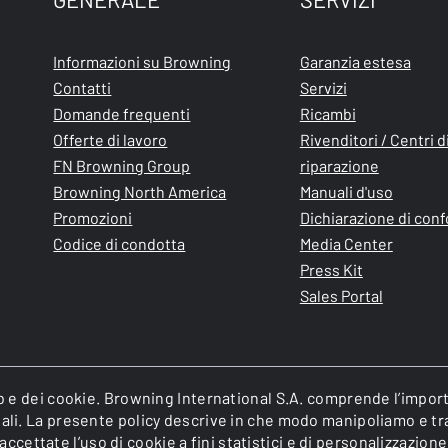
Informazioni su Browning
Garanzia estesa
Contatti
Servizi
Domande frequenti
Ricambi
Offerte di lavoro
Rivenditori / Centri d
FN Browning Group
riparazione
Browning North America
Manuali d'uso
Promozioni
Dichiarazione di con
Codice di condotta
Media Center
Press Kit
Sales Portal
web e dei cookie. Browning International S.A. comprende l’impor
onali. La presente policy descrive in che modo manipoliamo e tr
cettate l’uso di cookie a fini statistici e di personalizzazione
of FN Browning Group