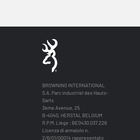
BROWNING INTERNATIONAL
S.A. Parc industriel des Hauts-
Sarts
3ème Avenue, 25
B-4040, HERSTAL BELGIUM
R.P.M. Liège : BE0430.037.226
Licenza di armaiolo n.
2/6/01/00014 rappresentato