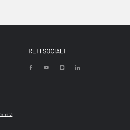
RETI SOCIALI
i
formità