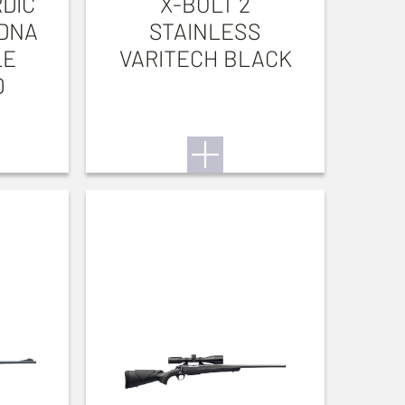
RDIC
X-BOLT 2
DNA
STAINLESS
LE
VARITECH BLACK
D