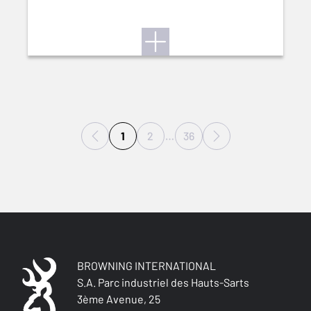
1
2
…
36
BROWNING INTERNATIONAL
S.A. Parc industriel des Hauts-Sarts
3ème Avenue, 25