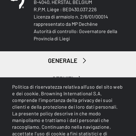
B-4040, HERSTAL BELGIUM
R.P.M. Liège : BE0430.037.226
Licenza di armaiolo n. 2/6/01/00014
rappresentato da MP Dechêne
Autorità di controllo: Governatore della
Provincia di Liegi
GENERALE
SERVIZI
Politica di riservatezza relativa all’uso del sito web
e dei cookie. Browning International S.A.
comprende l’importanza della privacy dei suoi
clienti e della protezione dei loro dati personali.
La presente policy descrive in che modo
manipoliamo e trattiamo i dati personali che
raccogliamo. Continuando nella navigazione,
Cookies
Informativa sulla privacy
accettate l’uso di cookie a fini statistici e di