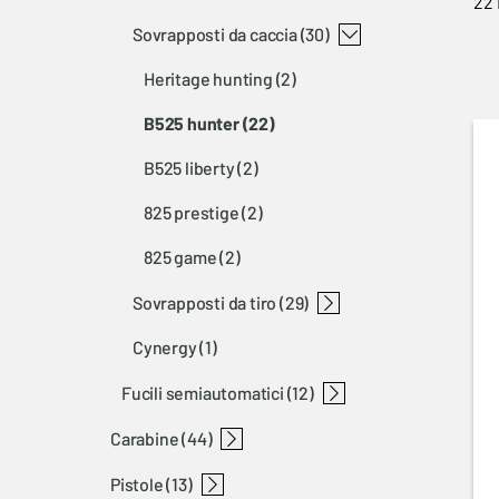
22 
sovrapposti da caccia
(30)
heritage hunting
(2)
b525 hunter
(22)
b525 liberty
(2)
825 prestige
(2)
825 game
(2)
sovrapposti da tiro
(29)
cynergy
(1)
825 pro
825 sporter
heritage sporting
ultra
b525 sport
fucili semiautomatici
(12)
carabine
a5
maxus
(44)
pistole
carabine a percussione anulare
carabine semiautomatiche
carabine a leva
carabine a riarmo lineare
carabine bolt action
t-bolt
bl 22
bar
blr
x-bolt
a-bolt 3+
maral
(13)