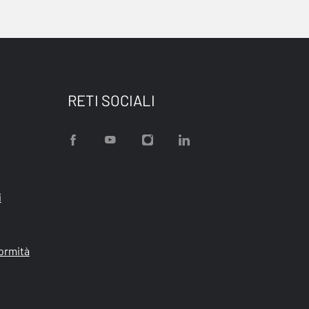
RETI SOCIALI
i
formità