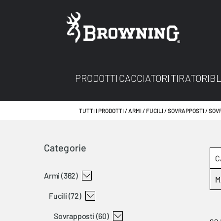
PRODOTTI
CACCIATORI
TIRATORI
B
TUTTI I PRODOTTI
ARMI
FUCILI
SOVRAPPOSTI
SOV
Categorie
C
armi
(362)
M
fucili
(72)
sovrapposti
(60)