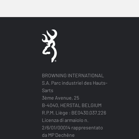
BROWNING INTERNATIONAL
S.A. Parc industriel des Hauts-
Sarts
3ème Avenue, 25
B-4040, HERSTAL BELGIUM
R.P.M. Liège : BE0430.037.226
Licenza di armaiolo n.
2/6/01/00014 rappresentato
da MP Dechêne