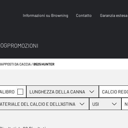
Informazioni su Browning
Contatto
Garanzia estesa
LOG
PROMOZIONI
RAPPOSTI DA CACCIA
B525 HUNTER
ALIBRO
LUNGHEZZA DELLA CANNA
CALCIO REG
ATERIALE DEL CALCIO E DELL'ASTINA
USI
N