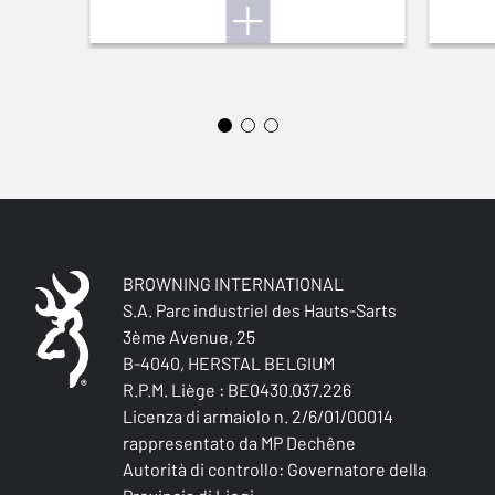
PRO STOCK
MIRA INTERMEDIA
BALANCE ASSY
0
B725
CALCIO REGOLABILE
No
CALCIO (R/G)
Left handed
TIPO DI CALCIO
BROWNING INTERNATIONAL
Pistol stock
S.A. Parc industriel des Hauts-Sarts
3ème Avenue, 25
FINITURA DEL CALCIO E DELL'ASTINA
B-4040, HERSTAL BELGIUM
Oil finish
R.P.M. Liège : BE0430.037.226
Licenza di armaiolo n. 2/6/01/00014
MATERIALE DEL CALCIO E DELL'ASTINA
rappresentato da MP Dechêne
Turkish Grade 2
Autorità di controllo: Governatore della