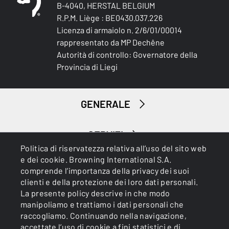
FINITURA DEL CALCIO E DELL'ASTINA
B-4040, HERSTAL BELGIUM
Oil finish
R.P.M. Liège : BE0430.037.226
Licenza di armaiolo n. 2/6/01/00014
MATERIALE DEL CALCIO E DELL'ASTINA
rappresentato da MP Dechêne
Turkish Grade 2
Autorità di controllo: Governatore della
Provincia di Liegi
PALM SWELL
No
GENERALE
PENDENZA DEL CALCIO (MM)
36 mm
SERVIZI
Politica di riservatezza relativa all’uso del sito web
PENDENZA DEL TALLONE (MM)
e dei cookie. Browning International S.A.
56 mm
comprende l’importanza della privacy dei suoi
clienti e della protezione dei loro dati personali.
CALCIOLO
La presente policy descrive in che modo
Inflex II 20mm
manipoliamo e trattiamo i dati personali che
raccogliamo. Continuando nella navigazione,
Cookies
Informativa sulla privacy
accettate l’uso di cookie a fini statistici e di