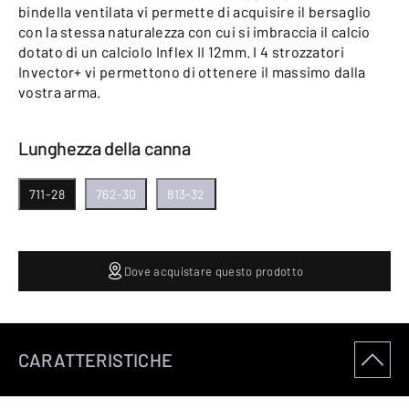
bindella ventilata vi permette di acquisire il bersaglio
con la stessa naturalezza con cui si imbraccia il calcio
dotato di un calciolo Inflex II 12mm. I 4 strozzatori
Invector+ vi permettono di ottenere il massimo dalla
vostra arma.
Lunghezza della canna
711-28
762-30
813-32
Dove acquistare questo prodotto
CARATTERISTICHE