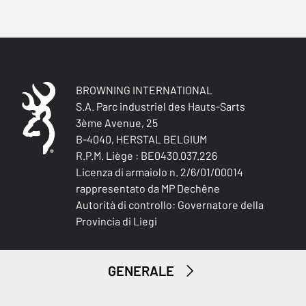
0
CALCIO REGOLABILE
No
CALCIO (R/G)
BROWNING INTERNATIONAL
Left handed
S.A. Parc industriel des Hauts-Sarts
3ème Avenue, 25
B-4040, HERSTAL BELGIUM
TIPO DI CALCIO
Pistol stock
R.P.M. Liège : BE0430.037.226
Licenza di armaiolo n. 2/6/01/00014
rappresentato da MP Dechêne
FINITURA DEL CALCIO E DELL'ASTINA
Autorità di controllo: Governatore della
Oil finish
Provincia di Liegi
MATERIALE DEL CALCIO E DELL'ASTINA
Turkish Grade 2
GENERALE
PALM SWELL