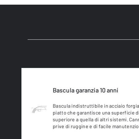
Bascula garanzia 10 anni
Bascula indistruttibile in acciaio forg
piatto che garantisce una superficie di
superiore a quella di altri sistemi. C
prive di ruggine e di facile manutenzi