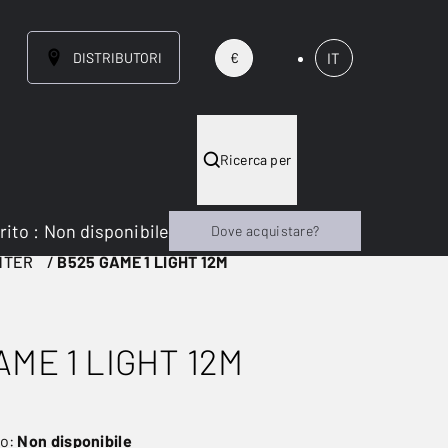
DISTRIBUTORI
IT
€
Ricerca per
rito
:
Non disponibile
Dove acquistare?
NTER
B525 GAME 1 LIGHT 12M
AME 1 LIGHT 12M
to:
Non disponibile