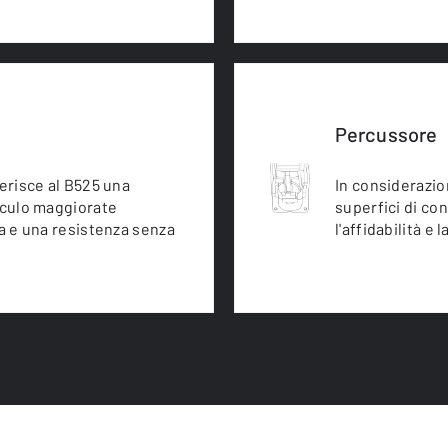
Percussore
ferisce al B525 una
In considerazio
inculo maggiorate
superfici di co
ta e una resistenza senza
l'affidabilità e 