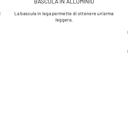
BASCULA IN ALLUMINIO
i
La bascula in lega permette di ottenere un'arma
leggera.