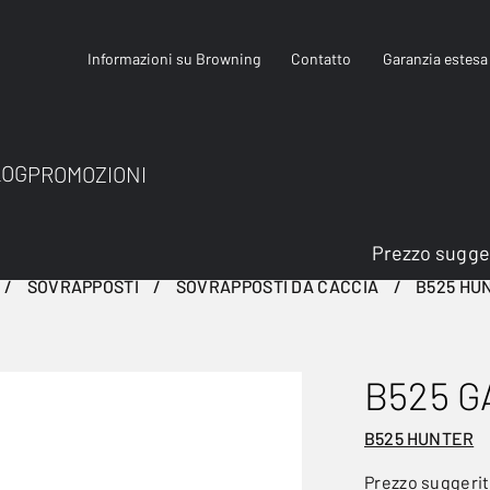
Informazioni su Browning
Contatto
Garanzia estesa
LOG
PROMOZIONI
Prezzo sugge
SOVRAPPOSTI
SOVRAPPOSTI DA CACCIA
B525 HU
B525 G
B525 HUNTER
Prezzo suggeri