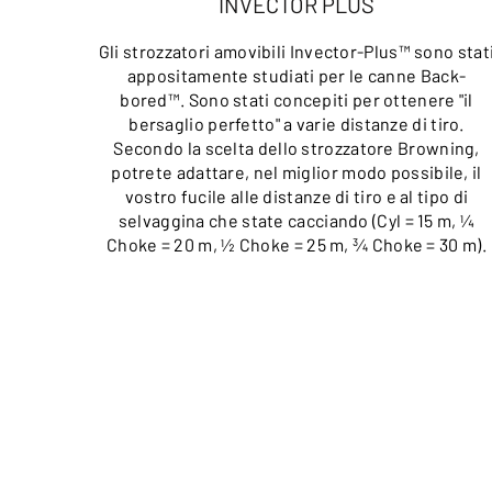
INVECTOR PLUS
Gli strozzatori amovibili Invector-Plus™ sono stat
appositamente studiati per le canne Back-
bored™. Sono stati concepiti per ottenere "il
bersaglio perfetto" a varie distanze di tiro.
Secondo la scelta dello strozzatore Browning,
potrete adattare, nel miglior modo possibile, il
vostro fucile alle distanze di tiro e al tipo di
selvaggina che state cacciando (Cyl = 15 m, ¼
Choke = 20 m, ½ Choke = 25 m, ¾ Choke = 30 m).