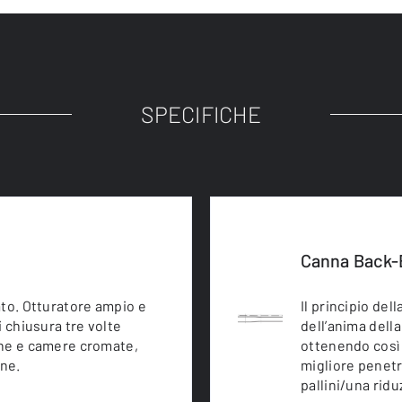
SPECIFICHE
Canna Back-
iato. Otturatore ampio e
Il principio de
 chiusura tre volte
dell’anima della
anne e camere cromate,
ottenendo così 
one.
migliore penetr
pallini/una ridu