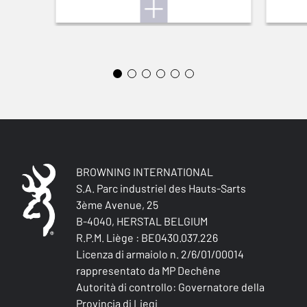
CALCIOLO
NA
TIPO DI ASTINA
Tapered
ACCESSORI IN DOTAZIONE
2 x 7mm external spacers, longer recoil pad screws, 3 cerakoted
studs,
DIMENSIONE TOTALE (CM)
BROWNING INTERNATIONAL
102.00
S.A. Parc industriel des Hauts-Sarts
3ème Avenue, 25
IMBALLAGGIO
B-4040, HERSTAL BELGIUM
Cardboard box
R.P.M. Liège : BE0430.037.226
Licenza di armaiolo n. 2/6/01/00014
MONTAGGIO
rappresentato da MP Dechêne
Scope rings (30mm)
Autorità di controllo: Governatore della
Provincia di Liegi