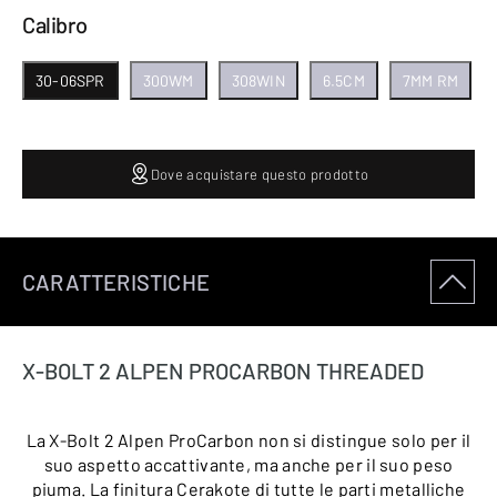
Calibro
30-06SPR
300WM
308WIN
6.5CM
7MM RM
Dove acquistare questo prodotto
CARATTERISTICHE
X-BOLT 2 ALPEN PROCARBON THREADED
La X-Bolt 2 Alpen ProCarbon non si distingue solo per il
suo aspetto accattivante, ma anche per il suo peso
piuma. La finitura Cerakote di tutte le parti metalliche