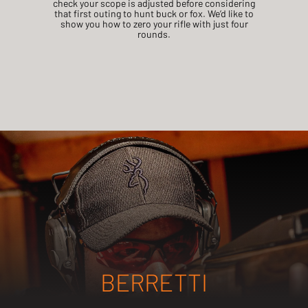
check your scope is adjusted before considering
that first outing to hunt buck or fox. We’d like to
show you how to zero your rifle with just four
rounds.
BERRETTI