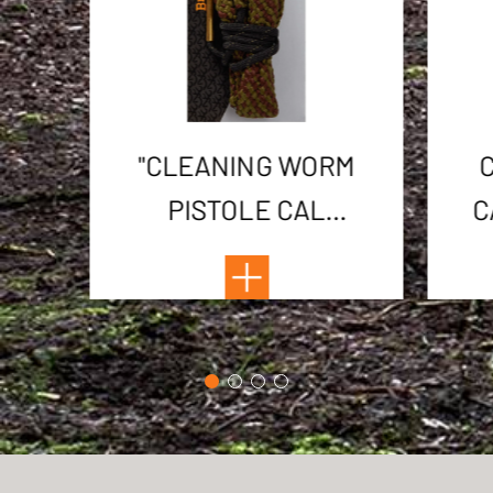
"CLEANING WORM
PISTOLE CAL
C
45ACP/44
MAG/11,43MM"