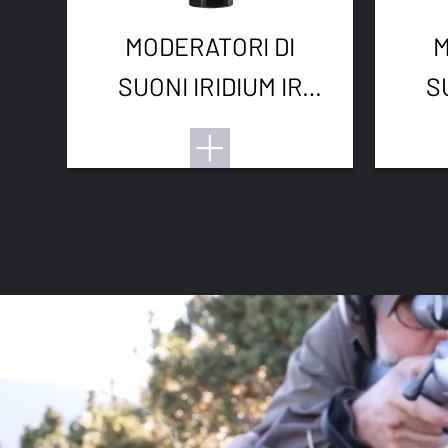
MODERATORI DI
M
SUONI IRIDIUM IR
S
RIMFIRE 1/2-20UNF
RI