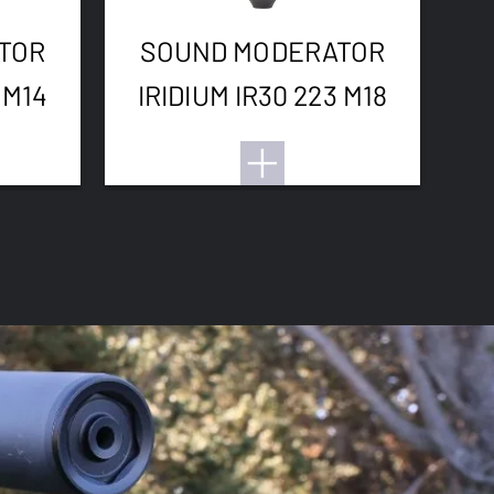
TOR
SOUND MODERATOR
 M14
IRIDIUM IR30 223 M18
I