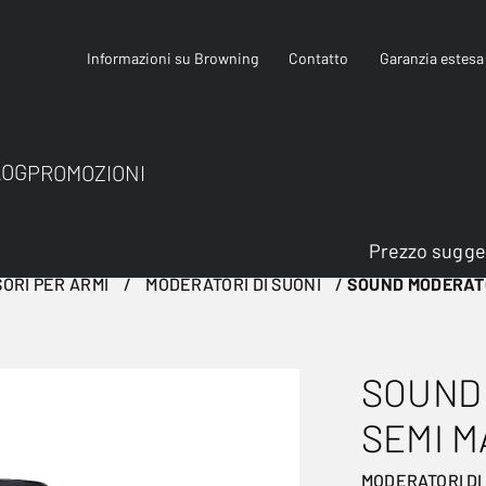
Informazioni su Browning
Contatto
Garanzia estesa
LOG
PROMOZIONI
Prezzo sugge
ORI PER ARMI
MODERATORI DI SUONI
SOUND MODERATOR
SOUND 
SEMI M
MODERATORI DI