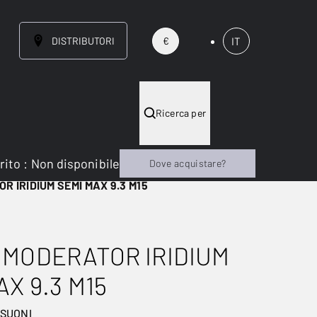
DISTRIBUTORI
IT
€
Ricerca per
rito
:
Non disponibile
Dove acquistare?
 IRIDIUM SEMI MAX 9.3 M15
MODERATOR IRIDIUM
AX 9.3 M15
 SUONI