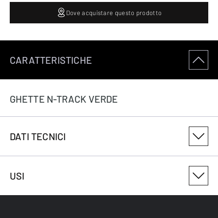
Dove acquistare questo prodotto
CARATTERISTICHE
GHETTE N-TRACK VERDE
DATI TECNICI
NUMERO DI VARIANTE DEL PRODOTTO
USI
3099534000
ANTI-MICROBICO
No