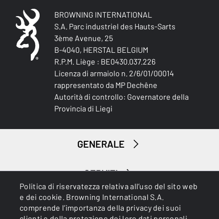
BROWNING INTERNATIONAL
USI
IMPERMEABILE
S.A. Parc industriel des Hauts-Sarts
No
3ème Avenue, 25
B-4040, HERSTAL BELGIUM
ANTIVENTO
R.P.M. Liège : BE0430.037.226
No
Licenza di armaiolo n. 2/6/01/00014
rappresentato da MP Dechêne
ISOLAMENTO TERMICO
Autorità di controllo: Governatore della
No
Provincia di Liegi
LEGGERO
No
GENERALE
RESISTENTE ALL'ACQUA
SERVIZI
No
Politica di riservatezza relativa all’uso del sito web
Acquatici
e dei cookie. Browning International S.A.
RESISTENTE ALLE PERFORAZIONI
comprende l’importanza della privacy dei suoi
No
clienti e della protezione dei loro dati personali.