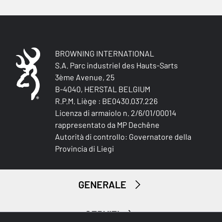
CALCIO REGOLABILE
Si
CALCIO (R/G)
BROWNING INTERNATIONAL
Right handed
S.A. Parc industriel des Hauts-Sarts
3ème Avenue, 25
B-4040, HERSTAL BELGIUM
TIPO DI CALCIO
Pistol stock
R.P.M. Liège : BE0430.037.226
Licenza di armaiolo n. 2/6/01/00014
rappresentato da MP Dechêne
FINITURA DEL CALCIO E DELL'ASTINA
Autorità di controllo: Governatore della
Oil finish
Provincia di Liegi
LUNGHEZZA DEL CALCIO
na
GENERALE
MATERIALE DEL CALCIO E DELL'ASTINA
American Grade 5/6
SERVIZI